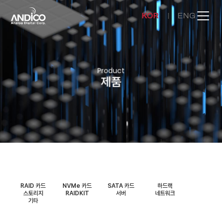
KOR
ENG
회사소개
Product
제품
제품
뉴스룸
문의하기
RAID 카드
NVMe 카드
SATA 카드
하드랙
스토리지
RAIDKIT
서버
네트워크
기타