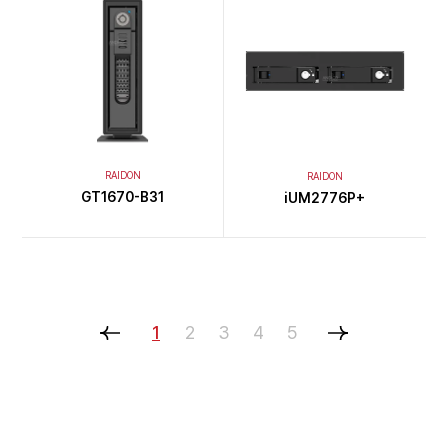
RAIDON
RAIDON
GT1670-B31
iUM2776P+
1
2
3
4
5