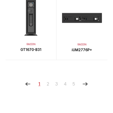
RAIDON
RAIDON
GT1670-B31
iUM2776P+
1
2
3
4
5