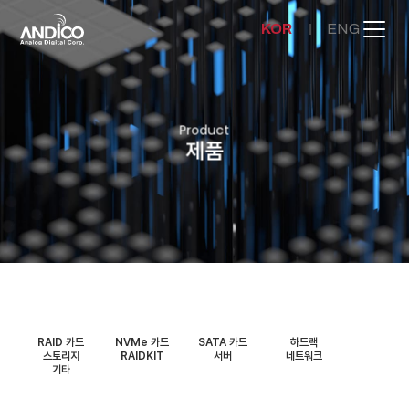
KOR
ENG
회사소개
Product
제품
제품
뉴스룸
문의하기
RAID 카드
NVMe 카드
SATA 카드
하드랙
스토리지
RAIDKIT
서버
네트워크
기타