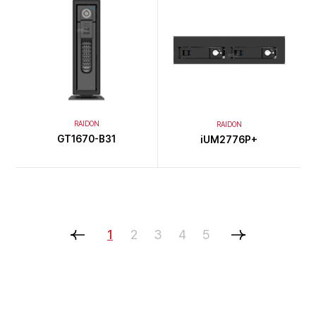
RAIDON
RAIDON
GT1670-B31
iUM2776P+
1
2
3
4
5