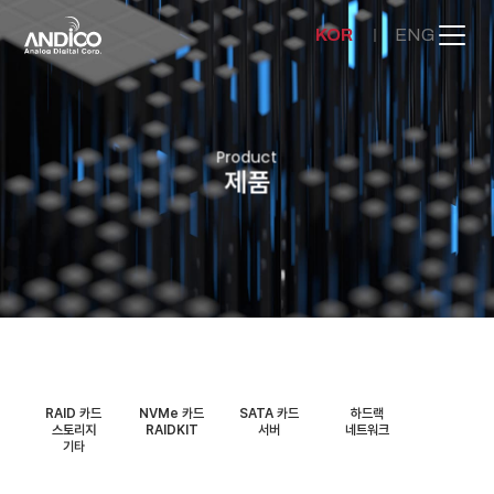
KOR
ENG
회사소개
Product
제품
제품
뉴스룸
문의하기
RAID 카드
NVMe 카드
SATA 카드
하드랙
스토리지
RAIDKIT
서버
네트워크
기타