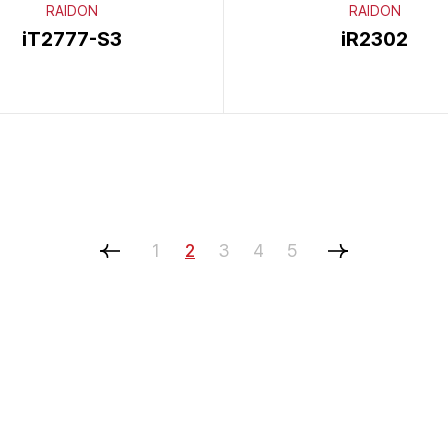
RAIDON
RAIDON
iT2777-S3
iR2302
1
2
3
4
5