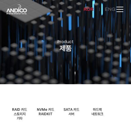
KOR
ENG
회사소개
Product
제품
제품
뉴스룸
문의하기
RAID 카드
NVMe 카드
SATA 카드
하드랙
스토리지
RAIDKIT
서버
네트워크
기타